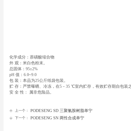
化学成分：萘磺酸缩合物
外 观：米白色粉末。
总固体：95±2%
pH 值：6.0~9.0
包 装：本品为25公斤纸袋包装。
贮 存：严禁曝晒、冷冻，在5－35 ℃室内贮存，有效贮存期自包装
安 全 性： 属非危险品。
上一个：
PODESENG SD 三聚氰胺树脂单宁
下一个：
PODESENG SN 两性合成单宁